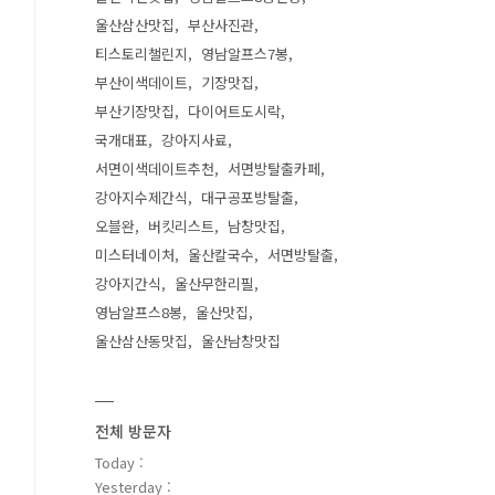
울산삼산맛집
부산사진관
티스토리챌린지
영남알프스7봉
부산이색데이트
기장맛집
부산기장맛집
다이어트도시락
국개대표
강아지사료
서면이색데이트추천
서면방탈출카페
강아지수제간식
대구공포방탈출
오블완
버킷리스트
남창맛집
미스터네이처
울산칼국수
서면방탈출
강아지간식
울산무한리필
영남알프스8봉
울산맛집
울산삼산동맛집
울산남창맛집
전체 방문자
Today :
Yesterday :