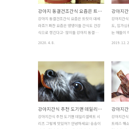
강아지 동결건조간식 요즘은 트릿이 대세라죠?!
강아지 동결건조간식 요즘은 트릿이 대세
강아지간식
라죠?! 짜잔 요즘은 댕댕이들 간식도 건강
도, 입가심
식으로 챙긴다고- 많이들 강아지 동결건
는 애들이 
조간식 으로 급여한다고 하더라구요! 숭
제가 딱 반
2020. 4. 8.
2019. 12. 2
이도 다둥이들을 위해 트릿을 준비해 봤
이들의 더없
어요! 워프앤미아우에서 만날 수 있는 트
는 타이밍입
릿인데! 기호성 최강이랍니닷! 하나씩 소
가심용으로도
개해드릴께요. 우선 준비한 건 연어랑 소
좋은 강아
간 인데요! 요거 외에도 치킨과 오리가 준
요! 동결건
비되어 있어요~ 총 4가지 맛이라 이 중에
보관하기도
서 고르면 된답니닷! 거기다가 용량도 살
반려견트릿
짝씩 다른데요~ 연어 그대로 트릿은 대용
짜잔- 데리
량 사이즈로 90g 짜리에요! 요건 9,900원
조 알래스카
강아지간식 추천 도기맨 데일리셀렉트 시리즈 그렇게 맛있어?!
에 만날 수 있구요. 그 옆에 있던 소간 그
160g 이구
대로 트릿은 60g 짜리로 6,500원 이랍니
다 되게 오
강아지간식 추천 도기맨 데일리셀렉트 시
강아지간식 
다. 처음에 맛보기로 급여하고 싶을 때는
편이라고 할
리즈 그렇게 맛있어?! 안녕하세요! 숭숭이
트레스 해소