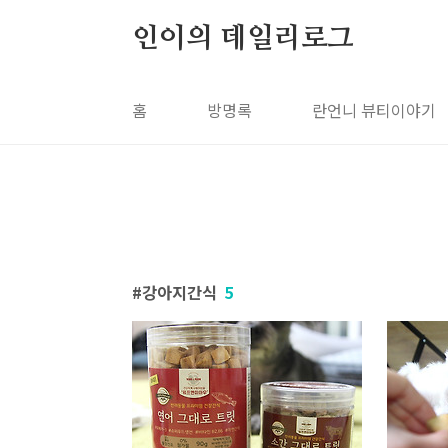
본문 바로가기
인이의 데일리로그
홈
방명록
란언니 뷰티이야기
강아지간식
5