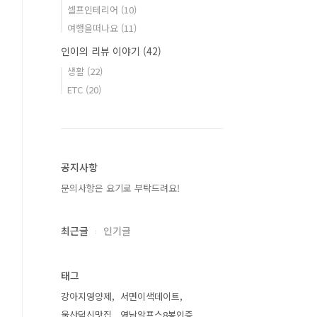
셀프인테리어
(10)
여행을떠나요
(11)
인이의 리뷰 이야기
(42)
생활
(22)
ETC
(20)
공지사항
문의사항은 요기로 부탁드려요!
최근글
인기글
태그
강아지영양제
서면이색데이트
울산덕신맛집
영남알프스8봉인증