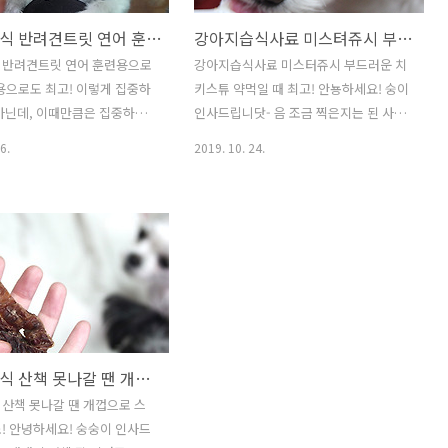
강아지간식 반려견트릿 연어 훈련용으로도, 입가심용으로도 최고!
강아지습식사료 미스텨쥬시 부드러운 치킨스튜 약먹일 때 최고!
 반려견트릿 연어 훈련용으로
강아지습식사료 미스터쥬시 부드러운 치
용으로도 최고! 이렇게 집중하
키스튜 약먹일 때 최고! 안뇽하세요! 숭이
아닌데, 이때만큼은 집중하죠.
인사드립니닷- 음 조금 찍은지는 된 사진
려견트릿 들고 있는 순간! 저 아
이지만 아직도 여전히, 절찬리에 잘 판매
6.
2019. 10. 24.
이 달콤한 눈빛을 받을 수 있
중인 제품이기 때문에 소개드리는 것도
니다. 오늘은 댕댕이들의 입
괜찮겠다 싶어서 데리고 왔어요. 이때가
 좋고, 훈련할 때 사용하기
아마, 작년 12월즈음 일거에요. 숭이네 댕
지간식 소개해드리려고 하는데
댕이들 링웜이라는 피부병이 걸렸을 때
조간식 이라고 들어보셨나요?!
거든요. 4마리 모두 서로 옮아서 멘붕 상
 용이하고, 급여하기도 편한
태였을 땐데요. 룽지 때문에 제한급식 시
 ! 지금부터 보여드리겠습니닷
킬때기도 했었어요. (물론, 지금은 자율급
고 온 제품은 바로 포펫 동결건
식 하고 있는 중입니다. 저 당시에는 후두
 자연산연어트릿 입니다. 총
골이형성 수술로 뒤에 박아둔 플레이트가
강아지간식 산책 못나갈 땐 개껌으로 스트레스 해소!
요. 가격은 22,000원. 생각보
밀려서 다시 발작할까봐 무서웠거든요.
래 먹기 때문에 가성비는 좋은
자율급식해도 살 안찌는 거 보고, 안심하
산책 못나갈 땐 개껍으로 스
 수 있어요. 저희집이 다견가
고 자율급식 중입니다) 아무튼, 약은 먹어
! 안녕하세요! 숭숭이 인사드