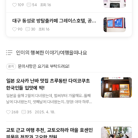
즈 랑슈뷰티연구소
109
54
조회
16
대구 동성로 방탈출카페 그레이스호텔, 공포
도 최고! 여우골 보다 재밌어요~
90
30
조회
16
인이의 행복한 이야기/여행을떠나요
분류 전체보기
주요 글 목록
문의사항은 요기로 부탁드려요!
공지
일본 오사카 난바 맛집 츠루동탄 다이코쿠초
한국인들 입맛에 딱!
글 내용
일본을 올해 2월에 다녀왔는데, 벌써부터 가물해요..둘째
날에 다녀왔는지, 셋째날에 다녀왔는지..엉엉! 아마 하루카
스 전망대 다녀온 날이라, 셋째날 인 것 같긴 합니다! 가이
작성시간
268
35
2025. 4. 18.
드님과의 마지막 여정이었던 것 같은데- 마지막까지 맛있
는 맛집을 소개해주셔서 매우 만족스러웠어요 :)그런의미
에서, 저는 개인적으로 개인 가이드 고용을 추천드리는데
교토 근교 여행 추천, 교토오하라 마을 호센인
요- 4인이 거의 기본 같은 느낌이라, 4인 이상이시라면 개
피묻은 천장과 고요한 정원