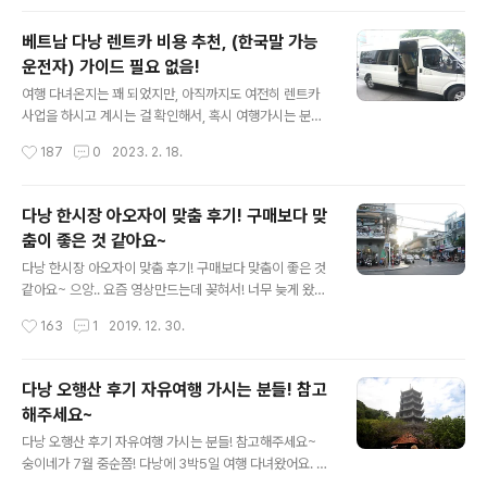
때 찾아갔던 또다른 ..
북 청도 방문하실 분들을 위해 소개해드리는 포스팅이 될
것 같은데요- 저희 가족이 2024년 여름휴가로 가볍게, 1
베트남 다낭 렌트카 비용 추천, (한국말 가능
박 2일 정도로 해서 경북 청도에 다녀왔답니다! 사실 계곡
운전자) 가이드 필요 없음!
쪽은 많이 실망했지만, 레일바이크나 와인터널이나 소소한
글 내용
포인트는 나쁘지 않았기에! 2번, 3번 갈 것 같지는 않지만.
여행 다녀온지는 꽤 되었지만, 아직까지도 여전히 렌트카
1번 정도 가볼 곳은 된다! 라는 평을 남기고 싶네요 :)(요즘
사업을 하시고 계시는 걸 확인해서, 혹시 여행가시는 분들
경북 청도 인구도 엄청 줄었다던데.. 계곡물도 많이 말라버
참고하라고 베트남 다낭 렌트카 비용 추천 글을 슬쩍 써보
작성시간
187
0
2023. 2. 18.
려서.. 걱정이되네요. 이번에 가보니까 계곡이라 할 수 없을
려고 합니다. 이제 코로나로 인한 마스크로부터 자유로워
정도로 ..
져서 다시 해외여행 떠나시는 분들이 많으실 것 같은데요,
저도 코로나 터지기 전! 다녀왔던 여행 이야기를 살짝 해볼
다낭 한시장 아오자이 맞춤 후기! 구매보다 맞
까 해요. 설레이는 마음으로 여행 준비를 할 때, 가장 걱정
춤이 좋은 것 같아요~
되었던게 이동수단이었습니다. 저희는 자유여행으로 갔기
글 내용
때문에 따로 안내해주는 가이드도 없었거든요. 이동수단과
다낭 한시장 아오자이 맞춤 후기! 구매보다 맞춤이 좋은 것
가이드 고민하고 있을 때, 고모 지인분께서 한국말 가능하
같아요~ 으앙.. 요즘 영상만드는데 꽂혀서! 너무 늦게 왔
신 운전자 분이 운행하는 렌트카가 있다고. 그러면 가이드
쥬? 하나 시작하면 왜 동시에 못하는지!! 크흡.. 아무튼 오늘
작성시간
163
1
2019. 12. 30.
필요 없어질거라고 추천해주시길래 이용해보기로 했어요.
은 다낭에 다녀왔을 적, 제가 제일 많이 기대하고! 기대했었
설레이는 마음으로 공항 도착. 죄송합니다..
던 한시장 탐방 썰을 풀어보려고 해요. 사실상 한시장 가면
대부분 아오자이를 생각하실 것 같은데! 네, 맞습니다! 저도
다낭 오행산 후기 자유여행 가시는 분들! 참고
아오자이 사려고 갔던거에요! 음.. 들어가는 입구부터 뭔가
해주세요~
묘한 냄새 때문에.. 숨을 헉헉!! 하필 입구에 젓갈 파는 곳이
글 내용
있어서... 힘들어요 흙 밍가랑 언니는 이미 GG 쳤고, 저는
다낭 오행산 후기 자유여행 가시는 분들! 참고해주세요~
꿋꿋하게 숨 꾹 참고 후다닥 올라갔쥬! 2층에 가야 아오자
숭이네가 7월 중순쯤! 다낭에 3박5일 여행 다녀왔어요. 숭
이들을 만날 수 있거든요. 음 근데 다낭 한시장 자체가 옷
이네 파파님 환갑 여행이었는데요. 막둥이랑 언니 방학 맞