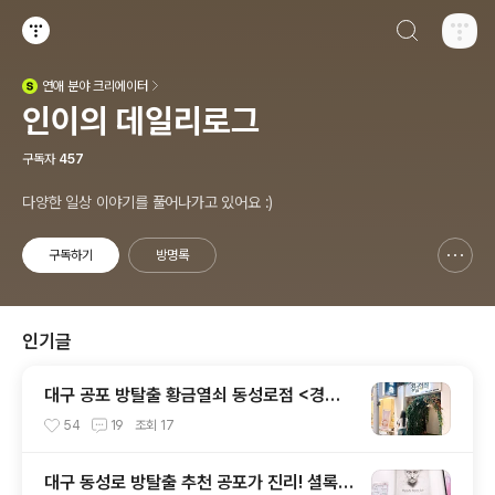
검색하기
티스토리
연애
분야 크리에이터
(새창열림)
인이의 데일리로그
구독자
457
다양한 일상 이야기를 풀어나가고 있어요 :)
구독하기
방명록
신고하기 레이어
열기
인기글
대구 공포 방탈출 황금열쇠 동성로점 <경산>
따끈한 후기 공포도는 SOSO
54
19
조회
17
대구 동성로 방탈출 추천 공포가 진리! 셜록홈