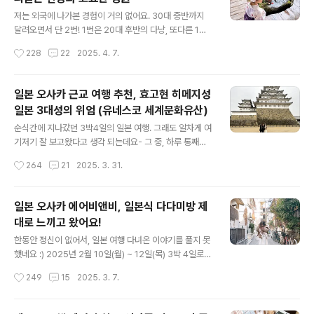
인 가이드 고용하셔서 움직이는 것도 완전 좋은 것 같아요.
글 내용
교통편도 해결되고, 의사소통까지 도와주시니까 참 좋더라
저는 외국에 나가본 경험이 거의 없어요. 30대 중반까지
구요!여하튼 일본 도착하고 3일까지는 가이드님과 함께 움
달려오면서 단 2번! 1번은 20대 후반의 다낭, 또다른 1번
직였고, 넷째날은 저희 가족끼리 움직여 보기로 해서 마지
은 2025년 2월경 다녀온 일본 이에요. 그렇다보니 외국
작성시간
228
22
2025. 4. 7.
막 식사를 가이드님이 소개해주신 일본 오사카 난바 맛집
나가기만 하면, 그냥 다른 나라 언어들로 쓰인 가게나 표지
츠루동탄 다이코쿠초 에서 해결했답니다. ..
판, 풍경 같은 것만 봐도 설레서 그런가 마구와구 찍게 되더
라구요;;위의 사진들이 그 결과물로- 그냥 일본어로 적혀있
일본 오사카 근교 여행 추천, 효고현 히메지성
다는 것만으로 설레서 막 찍은 사진들인데.. 호호 해외여행
일본 3대성의 위엄 (유네스코 세계문화유산)
많이 못다녀본 티를 물씬 내고 있지만! 나름 가족들과 소중
글 내용
한 시간을 보내고, 많은 추억을 쌓고 왔답니다.오늘은 그
순식간에 지나갔던 3박4일의 일본 여행. 그래도 알차게 여
중, 교토 근교 여행 추천 장소- 교토오하라 마을 호센인 방
기저기 잘 보고왔다고 생각 되는데요- 그 중, 하루 통째로
문한 후기를 말씀드리고 싶은데요- 호센인 역사를 듣고 나
투자해서 다녀왔지만, 후회하지 않는 고성 방문 후기를 살
작성시간
264
21
2025. 3. 31.
니 뭔가 더 확 와닿았던 공간이기도 하답니다. 근처 료칸에
포시 기록해볼까 해요.일본 오사카 근교 여행 추천지로, 오
서 오뎅 무한리..
사카 효고현에 위치해있는 히메지성 인데요. 저희는 가이
드를 고용해서 함께 다녔기 때문에 효고현까지 올 수 있었
일본 오사카 에어비앤비, 일본식 다다미방 제
던게 아닐까 싶긴 합니다. 그냥 뚜벅이로 다녀왔으면 못보
대로 느끼고 왔어요!
지 않았을까 하는..아무튼 가이드분께서 히메지성 인증 가
글 내용
족사진도 찍어주시고! 성 안에서 설명 해주셔서 정말 재밌
한동안 정신이 없어서, 일본 여행 다녀온 이야기를 풀지 못
게 관람하고 왔어요. 아, 가이드분이 안계시더라도 성내 A
했네요 :) 2025년 2월 10일(월) ~ 12일(목) 3박 4일로
R 마커로 설명을 들을 수 있으니 걱정 하지 않으셔도 됩니
가족들과 일본 오사카 여행다녀 왔어요. 딱히 일본을 엄청
작성시간
249
15
2025. 3. 7.
다! 일본 오사카 근교 여행 추천지 효고현 히메지성은 일본
좋아하는 건 아니지만- 이번에 다녀와보니 일본 특유의 감
3대성이라고 불리는 성이에요.일본..
성이 너무 예쁘더라구요. 사람들이 왜 자주 일본으로 날아
가는지 알 것 같았어요!아무튼 여행 떠나기 전, 숙박할 곳을