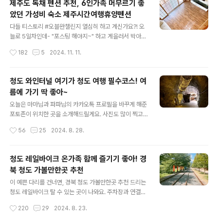
제주도 독채 펜션 추천, 6인가족 머무르기 좋
찾아보는데- 호텔들은 하나같이 한국에서도 느낄 수 있는
았던 가성비 숙소 제주시간여행휴양펜션
감성이라 뭔가 아쉬었습니다. 이왕 일본 가면 뭔가 유니크
글 내용
한, 일본만의 감성을 느껴보고 싶었거든요. 고민하다가 일
다들 티스토리 #오블완챌린지 열심히 하고 계신가요?! 오
본! 하면 그 특유의 다다미방이 가장 먼저 떠올라서! 이거-
늘로 5일차인데- "포스팅 해야지~" 하고 게을러서 박아뒀
간 김에 다다미를 느껴봐야 겠다 싶었습니다. 그리고 결국,
던 사진들까지 죄다 찾게 되는 긍정적인 효과가 있어요^_^
작성시간
182
5
2024. 11. 11.
온 가족 동의하에 일본 오사카 에어비앤비 예약을 진행하
으하핫 (긍정적인 거 맞죠...?)여하튼, 오늘은 저희가족끼
게 되었다는 사..
리 제주도 놀러갔을 때 묶었던 제주도 독채 펜션 추천 장소,
제주도 가성비 숙소 제주시간여행휴양펜션을 소개해드려
청도 와인터널 여기가 청도 여행 필수코스! 여
볼까 하는데요- 6명이 머무는데도 10만원대의 착한 가격
름에 가기 딱 좋아~
이라 진짜 엄청 만족했었어요!룸 컨디션도 좋았고- 사장님
글 내용
께서 진짜 친절하셔서 기분 좋게 1박 하고 갔던 곳이랍니
오늘은 마마님과 파파님의 카카오톡 프로필을 바꾸게 해준
다. 현재도 계속 운영되고 있는 곳이구요- 제주도 독채 펜
포토존이 위치한 곳을 소개해드릴게요. 사진도 많이 찍고
션 추천 하는 곳은 주차장도 넓게 준비되어 있어서 편하게
추억남기기 좋은 곳이었는데요! 경북 청도 여행 코스 계획
작성시간
56
25
2024. 8. 28.
이용할 수 있답니다.저희는 미리 네이버로 예약을 하고 방
중이시라면 이 곳도 꼭! 넣어주세요~아! 그러고보니, 최근
문했구요- 저희가 이용한 룸은..
에 청도 레일바이크 포스팅 했었죠?! 혹시 아직 못보신 분
들이 계시다면- 참고하시라고 슬쩍 링크 띄워드릴게요 :)
청도 레일바이크 온가족 함께 즐기기 좋아! 경
청도 레일바이크 온가족 함께 즐기기 좋아! 경북 청도 가
북 청도 가볼만한곳 추천
볼만한곳 추천이 예쁜 다리를 건너면, 경북 청도 가볼만한
글 내용
곳 추천 드리는 청도 레일바이크 탈 수 있는 곳이 나와요.
이 예쁜 다리를 건너면, 경북 청도 가볼만한곳 추천 드리는
주차장과 연결된 다리로- 다리 건너편에 주차하신 다음, 여
청도 레일바이크 탈 수 있는 곳이 나와요. 주차장과 연결된
기를 총총총 걸어서 건너주시면bobin4010.tistory.co
다리로- 다리 건너편에 주차하신 다음, 여기를 총총총 걸어
작성시간
220
29
2024. 8. 23.
m 무튼, 청도 레일바이크에 뒤이어 저희가 청도 여행 했을
서 건너주시면 됩니다.오늘은 한번쯤 놀러가볼 만한 곳! 경